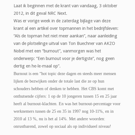
Laat ik beginnen met de krant van vandaag, 3 oktober
2012, in dit geval NRC Next.
Was er vorige week in de zaterdag bijlage van deze
krant al een artikel over topmannen in het bedrijfsleven:
“Als de topman het niet meer aankan”, naar aanleiding
van de plotselinge uitval van Ton Buechner van AKZO
Nobel met een “burnout”, vanmorgen was het
onderwerp: “Een burnout voor je dertigste”, nog geen
dertig en he-le-maal op”.
Burnout is een “hot topic deze dagen en steeds meer mensen
lijken de bezwijken onder de totale last die ze op hun
schouders hebben of denken te hebben. Het CBS komt met
onthutsende cijfers: 1 op de 10 jongeren tussen 15 en 25 jaar
heeft al burnout-klachten. En was het burnout-percentage voor
werknemers tussen de 25 en 35 in 1997 nog 10-11%, en in
2010 al 13 %, nu is het al 14%. Met andere woorden:
onrustbarend, zowel op sociaal als op individueel niveau!