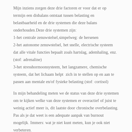
Mijn inziens zorgen deze drie factoren er voor dat er op
termijn een disbalans ontstaat tussen belasting en
belastbaarheid en de drie systemen die deze balans
onderhouden.Deze drie systemen zijn:
1-het centrale zenuwstelsel,simpelweg: de hersenen
2-het autonome zenuwstelsel, het snelle, electrische systeem
dat alle vitale functies
bepaalt zoals hartslag, ademhaling, enz.
(stof: adrenaline)
3-het stresshormoonsysteem, het langzamere, chemische
systeem, dat het lichaam helpt
zich in te stellen op en aan te
passen aan mentale en/of fysieke belasting (stof: cortisol)
In mijn behandeling meten we de status van deze drie systemen
om te kijken welke van deze systemen er overactief of juist te
weinig actief meer is, dit laatste door chronische overbelasting.
Pas als je dat weet is een adequate aanpak van burnout
mogelijk. Immers: wat je niet kunt meten, kun je ook niet
verbeteren.