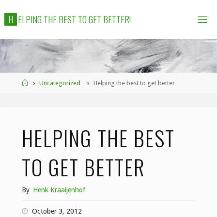
Skip
H
E
L
P
I
N
G
T
H
E
B
E
S
T
T
O
G
E
T
B
E
T
T
E
R
!
to
content
Home
Uncategorized
Helping the best to get better
HELPING THE BEST
TO GET BETTER
By
Henk Kraaijenhof
October 3, 2012